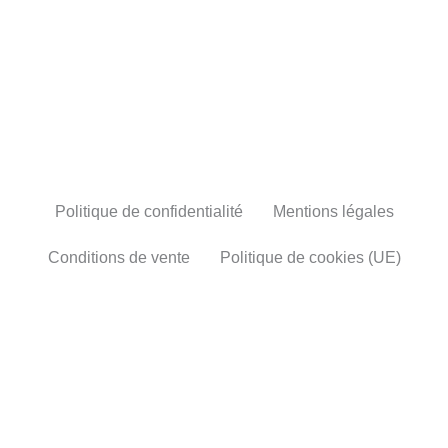
Stage de Noël
Stage de février
Politique de confidentialité
Mentions légales
Conditions de vente
Politique de cookies (UE)
49, Avenue des Enjouvènes 13330 PELISSANNE
Facebook
Instagram
Copyright © Felande - 2026
Blog