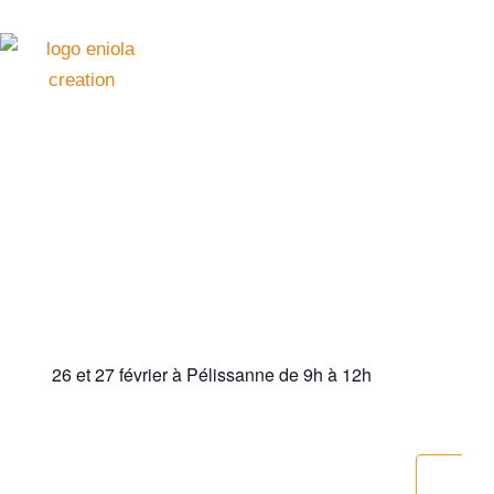
Aller
au
contenu
Cet évènement est passé.
Stage de février
février
26, 2024 @ 9:00 am
-
février 27, 2024 @ 12:00
pm
26 et 27 février à Pélissanne de 9h à 12h