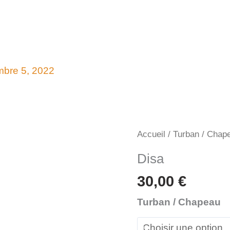
bre 5, 2022
quantité
Accueil
/
Turban / Chap
de
Disa
Disa
30,00
€
Turban / Chapeau