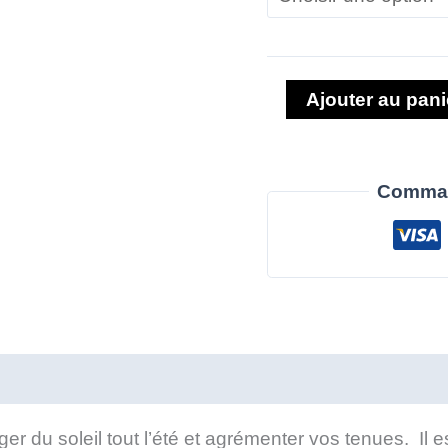
Ajouter au pani
Comman
émentaires
Avis (0)
er du soleil tout l’été et agrémenter vos tenues. Il e