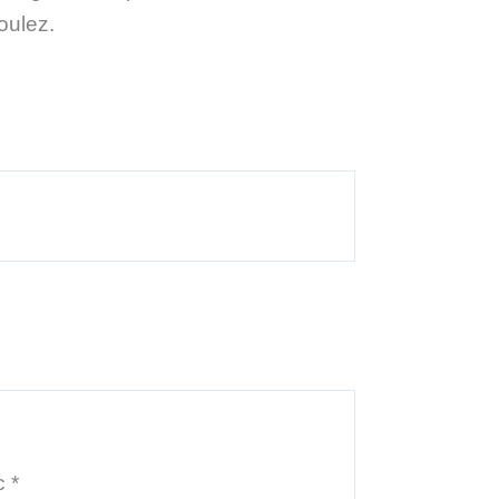
oulez.
ec
*