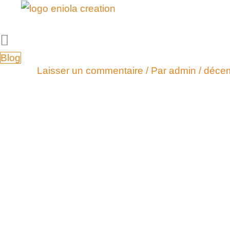
Aller
au
contenu
Disa
Blog
Laisser un commentaire
/ Par
admin
/
décem