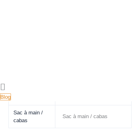
Matériel: cuir, tissu coloré résistant
Toutes mes créations sont réalisées par moi même
dans mon petit atelier situé à Pelissanne près de
Salon-de-Provence (Bouches du Rhône).
Ce sont des modèles uniques. Vous n’en verrez pas
deux exactement identiques.
Si vous en souhaitez un légèrement différent, je
peux vous le réaliser sur commande.
Blog
Dimensions
38 × 28 cm
Sac à main /
Sac à main / cabas
cabas